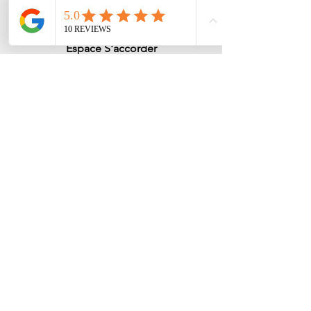
Adresses
Espace
S'accorder
121Bis rue Condorcet ​
Poitiers
consultations & ateliers bienêtre et
cuisine
Maison de santé de Mirebeau
12 av du général de Gaulle
consultations avec Amélie
E-mail
marinediet@hotmail.com