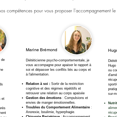
 nos compétences pour vous proposer l'accompagnement le p
Marine Brémond
Hug
e de
Diététicienne psycho-comportementale, je
Diétét
vous accompagne pour apaiser le rapport à
Hugo 
ne
soi et dépasser les conflits liés au corps et
ou co
à l'alimentation.
d'amé
récup
Relation à soi :
Sortir de la restriction
ds
sport
cognitive et des régimes répétitifs et
pratiq
retrouver une relation au corps apaisée
sur-m
Gestion des émotions
: Compulsions et
s et
envies de manger émotionnelles.
Nutri
Troubles du Comportement Alimentaire
:
alime
près
Anorexie, boulimie, hyperphagie.
récupé
ment
Chirurgie Bariatrique
: Accompagnement