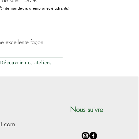
n de suivi : 50 €
0€
(d
emandeurs d’emploi et étudiants)
ne excellente façon
Découvrir nos ateliers
Nous suivre
il.com