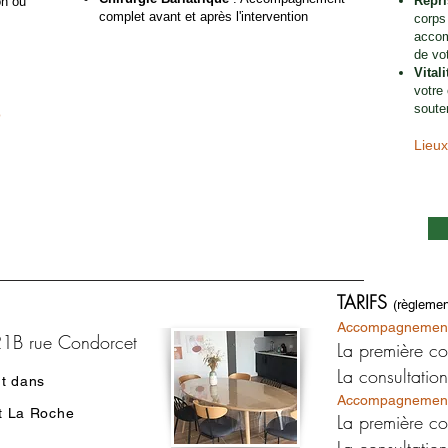
Repri
on ou
complet avant et après l'intervention
corps
accom
Lieux : Poitiers (S'accorder) ou visio
de vo
Vital
votre
soute
o
Lieux
TARIFS
(règleme
Accompagnement 
121B rue Condorcet
La première c
La consultatio
nt dans
Accompagnement d
êt La Roche
La première c