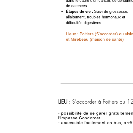
dans le cadre d’un cancer, de dénutriti
de carences.
Étapes de vie :
Suivi de grossesse,
allaitement, troubles hormonaux et
difficultés digestives.
Lieux : Poitiers (S'accorder) ou visi
et Mirebeau.(maison de santé)
LIEU :
S'accorder à Poitiers au 
- possibilité de se garer gratuiteme
l'impasse Condorcet
- accessible facilement en bus, arr