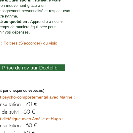
se & Suivi sportif
: Remettre votre
 en mouvement grâce à un
pagnement personnalisé et respectueux
tre rythme.
ité au quotidien :
Apprendre à nourrir
 corps de manière équilibrée pour
nir vos dépenses.
 : Poitiers (S'accorder) ou visio
Prise de rdv sur Doctolib
nt par chèque ou espèces)
psycho-comportemental avec Marine :
onsultation : 70 €
n de suivi : 60 €
iététique avec Amélie et Hugo :
onsultation : 60 €